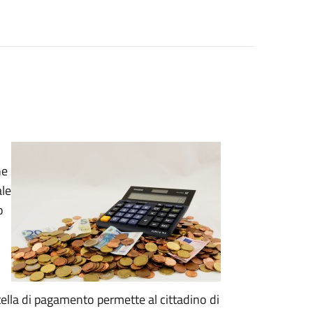
he
ale
o
artella di pagamento permette al cittadino di