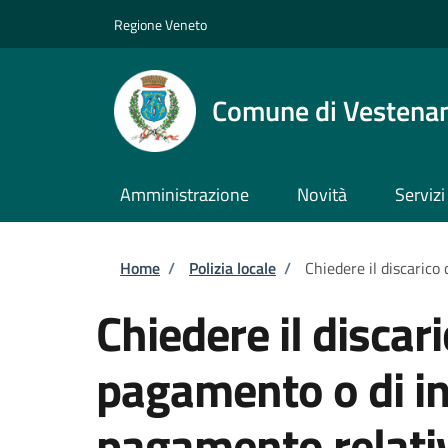
Salta al contenuto principale
Skip to footer content
Regione Veneto
Comune di Vestena
Amministrazione
Novità
Servizi
Briciole di pane
Home
/
Polizia locale
/
Chiedere il discarico
Chiedere il discari
pagamento o di in
pagamento relativ