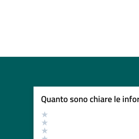
Quanto sono chiare le info
Valutazione
Valuta 5 stelle su 5
Valuta 4 stelle su 5
Valuta 3 stelle su 5
Valuta 2 stelle su 5