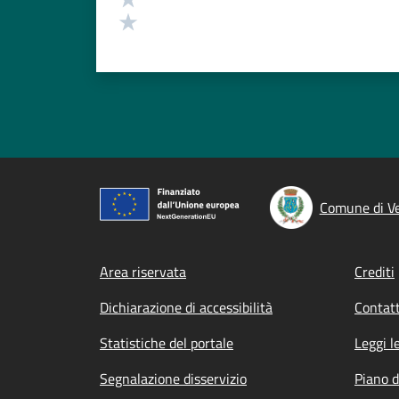
Valuta 1 stelle su 5
Comune di V
Footer menu
Area riservata
Crediti
Dichiarazione di accessibilità
Contatt
Statistiche del portale
Leggi l
Segnalazione disservizio
Piano d