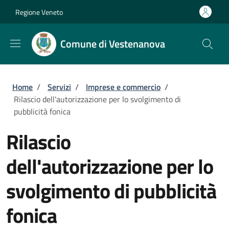
Salta al contenuto principale
Skip to footer content
Regione Veneto
Comune di Vestenanova
Briciole di pane
Home
/
Servizi
/
Imprese e commercio
/
Rilascio dell'autorizzazione per lo svolgimento di
pubblicità fonica
Rilascio
dell'autorizzazione per lo
svolgimento di pubblicità
fonica